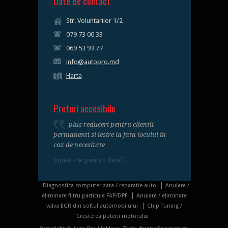
Date de contact
Str. Voluntarilor 1/2
079 73 00 33
069 53 93 77
info@autopro.md
Harta
Preturi accesibile
plus reduceri pentru clientii
permanenti si iesire la fata locului in
caz de necesitate
Sunati-ne pentru detalii
Diagnostica computerizata / reparatie auto
Anulare /
eliminare filtru particule FAP/DPF
Anulare / eliminare
valva EGR din softul automobilului
Chip Tuning /
Cresterea puterii motorului