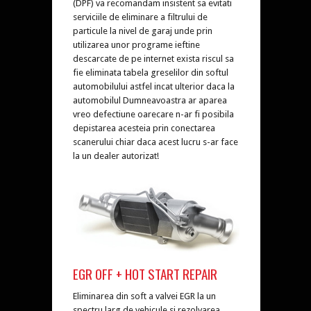
(DPF) va recomandam insistent sa evitati
serviciile de eliminare a filtrului de
particule la nivel de garaj unde prin
utilizarea unor programe ieftine
descarcate de pe internet exista riscul sa
fie eliminata tabela greselilor din softul
automobilului astfel incat ulterior daca la
automobilul Dumneavoastra ar aparea
vreo defectiune oarecare n-ar fi posibila
depistarea acesteia prin conectarea
scanerului chiar daca acest lucru s-ar face
la un dealer autorizat!
EGR OFF + HOT START REPAIR
Eliminarea din soft a valvei EGR la un
spectru larg de vehicule si rezolvarea