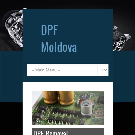
DPF
Moldova
DPF Removal