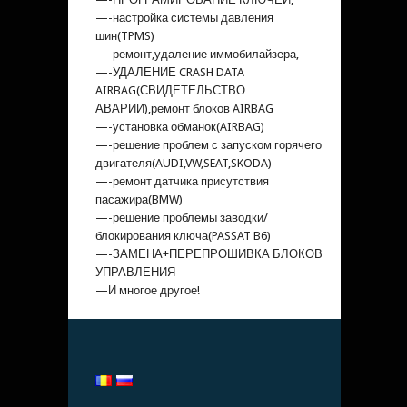
—-настройка системы давления
шин(TPMS)
—-ремонт,удаление иммобилайзера,
—-УДАЛЕНИЕ CRASH DATA
AIRBAG(СВИДЕТЕЛЬСТВО
АВАРИИ),ремонт блоков AIRBAG
—-установка обманок(AIRBAG)
—-решение проблем с запуском горячего
двигателя(AUDI,VW,SEAT,SKODA)
—-ремонт датчика присутствия
пасажира(BMW)
—-решение проблемы заводки/
блокирования ключа(PASSAT B6)
—-ЗАМЕНА+ПЕРЕПРОШИВКА БЛОКОВ
УПРАВЛЕНИЯ
—И многое другое!