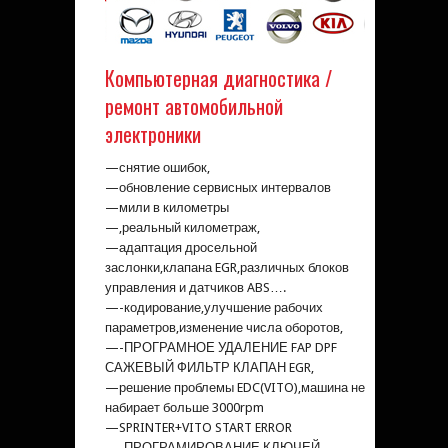
Компьютерная диагностика /
ремонт автомобильной
электроники
—снятие ошибок,
—обновление сервисных интервалов
—мили в километры
—,реальный километраж,
—адаптация дросельной
заслонки,клапана EGR,различных блоков
управления и датчиков ABS….
—-кодирование,улучшение рабочих
параметров,изменение числа оборотов,
—-ПРОГРАМНОЕ УДАЛЕНИЕ FAP DPF
САЖЕВЫЙ ФИЛЬТР КЛАПАН EGR,
—решение проблемы EDC(VITO),машина не
набирает больше 3000rpm
—SPRINTER+VITO START ERROR
—-ПРОГРАМИРОВАНИЕ КЛЮЧЕЙ,