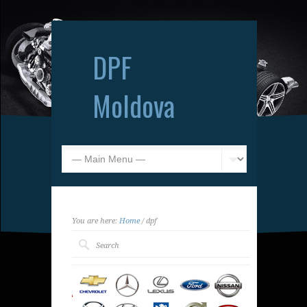
DPF
Moldova
You are here:
Home
/ dpf